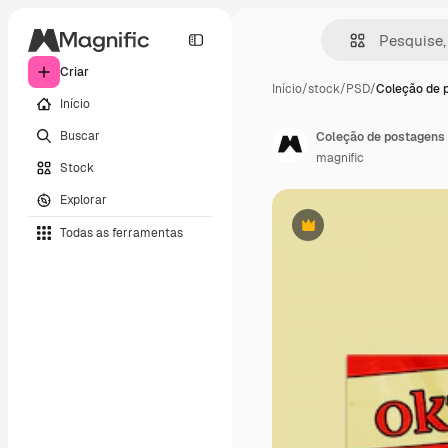
Criar
Início
/
stock
/
PSD
/
Coleção de 
Início
Buscar
Coleção de postagens 
magnific
Stock
Explorar
Todas as ferramentas
Premium