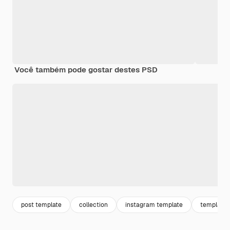
Você também pode gostar destes PSD
post template
collection
instagram template
template