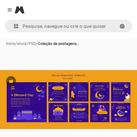
Magnific
Close menu
Pesqui
Início
/
stock
/
PSD
/
Coleção de postagens…
Premium