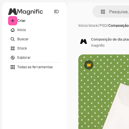
Criar
Início
/
stock
/
PSD
/
Composição 
Início
Buscar
Composição de dia pla
magnific
Stock
Explorar
Todas as ferramentas
Premium