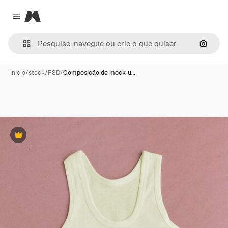
Magnific
Close menu
Pesqui
Início
/
stock
/
PSD
/
Composição de mock-u…
Premium