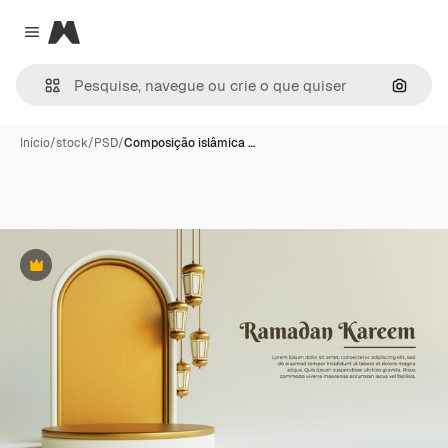
Magnific
Close menu
Pesqui
Início
/
stock
/
PSD
/
Composição islâmica …
Premium