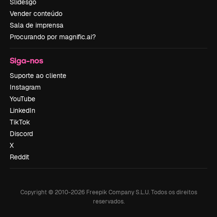
Slidesgo
Vender conteúdo
Sala de imprensa
Procurando por magnific.ai?
Siga-nos
Suporte ao cliente
Instagram
YouTube
LinkedIn
TikTok
Discord
X
Reddit
Copyright © 2010-
2026
Freepik Company S.L.U.
Todos os direitos
reservados
.