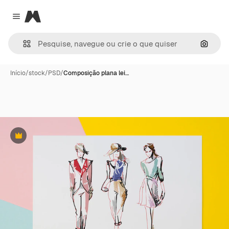
Magnific
Close menu
Pesqui
Início
/
stock
/
PSD
/
Composição plana lei…
Premium