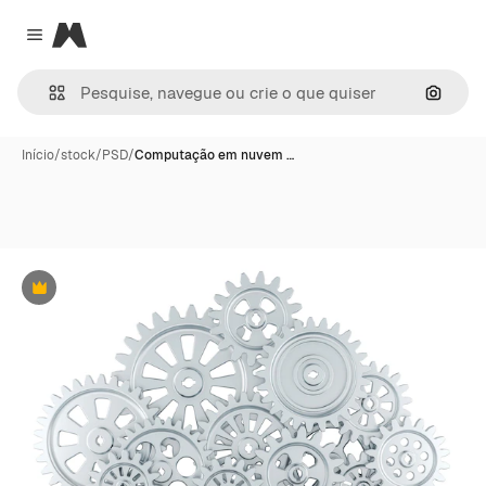
Magnific
Close menu
Pesqui
Início
/
stock
/
PSD
/
Computação em nuvem …
Premium