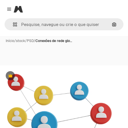
Magnific
Close menu
Pesqui
Início
/
stock
/
PSD
/
Conexões de rede glo…
Premium