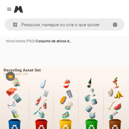
Magnific
Close menu
Pesqui
Início
/
stock
/
PSD
/
Conjunto de ativos d…
Premium