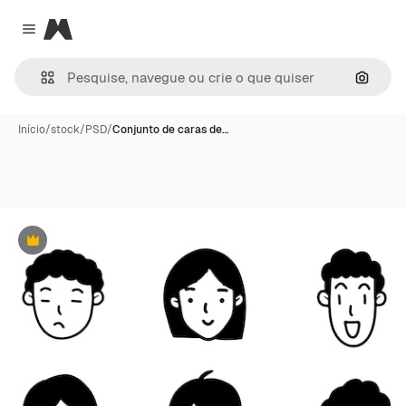
Magnific
Close menu
Pesqui
Início
/
stock
/
PSD
/
Conjunto de caras de…
Premium