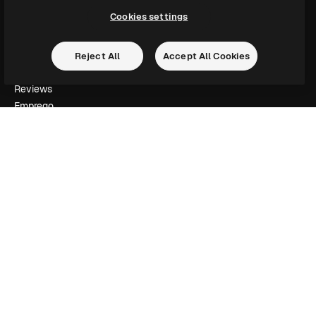
Cookies settings
Empresa
Preços
Reject All
Accept All Cookies
Sobre nós
Reviews
Emprego
Tendências de pesquisa
Blog
Eventos
Slidesgo
Vender conteúdo
Sala de imprensa
Procurando por magnific.ai?
Siga-nos
Suporte ao cliente
Instagram
YouTube