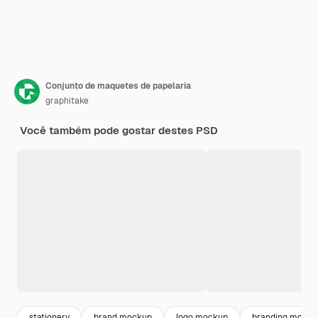
Conjunto de maquetes de papelaria
graphitake
Você também pode gostar destes PSD
stationery
brand mockup
logo mockup
branding mocku