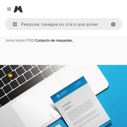
Magnific
Close menu
Pesqui
Início
/
stock
/
PSD
/
Conjunto de maquetes…
Premium