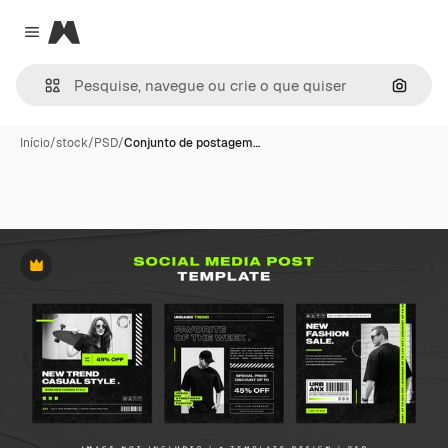
Magnific
Close menu
Pesqui
Início
/
stock
/
PSD
/
Conjunto de postagem…
Premium