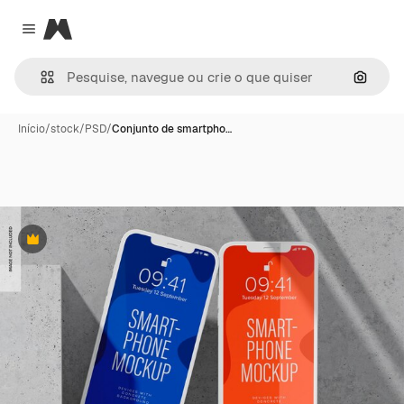
Magnific
Close menu
Pesqui
Início
/
stock
/
PSD
/
Conjunto de smartpho…
Premium