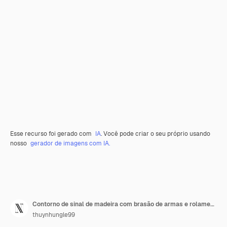
Esse recurso foi gerado com
IA
. Você pode criar o seu próprio usando
nosso
gerador de imagens com IA.
Contorno de sinal de madeira com brasão de armas e rolamento de casaco O Ilustração Frames Colecção de decoração
thuynhungle99