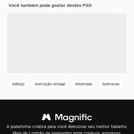
Você também pode gostar destes PSD
esboço
ilustração vintage
estampas
ilustracao
pn
A plataforma criativa para você direcionar seu melhor trabalho.
Mais de 1 milhão de assinantes entre criativos, empresas,