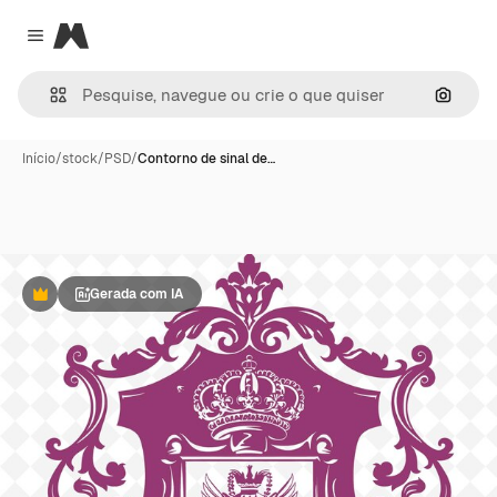
Magnific
Close menu
Pesqui
Início
/
stock
/
PSD
/
Contorno de sinal de…
Gerada com IA
Premium