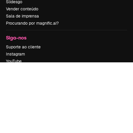
Slidesgo
Vender conteúdo
Sala de imprensa
Procurando por magnific.ai?
Siga-nos
Suporte ao cliente
Instagram
YouTube
LinkedIn
TikTok
Discord
X
Reddit
Copyright © 2010-
2026
Freepik Company S.L.U.
Todos os direitos
reservados
.