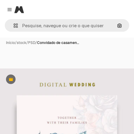
Magnific
Close menu
Pesqui
Início
/
stock
/
PSD
/
Convidado de casamen…
Premium