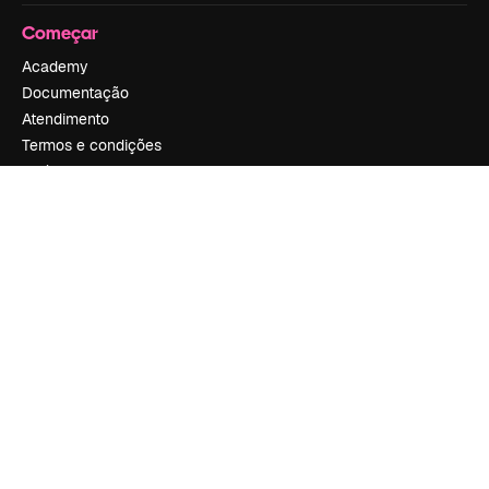
Começar
Academy
Documentação
Atendimento
Termos e condições
Política de privacidade
Originais
New
Política de cookies
Central de confiabilidade
Afiliados
Empresas
Empresa
Preços
Sobre nós
Reviews
Emprego