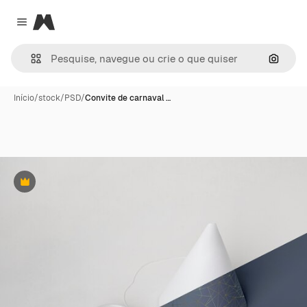
Magnific
Close menu
Pesqui
Início
/
stock
/
PSD
/
Convite de carnaval …
Premium