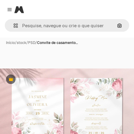
Magnific
Close menu
Pesqui
Início
/
stock
/
PSD
/
Convite de casamento…
Premium