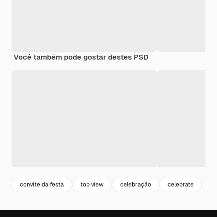
Você também pode gostar destes PSD
convite da festa
top view
celebração
celebrate
fe