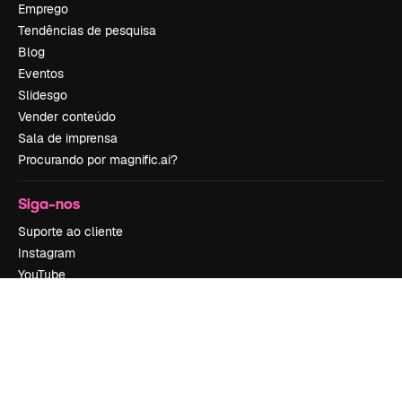
Emprego
Tendências de pesquisa
Blog
Eventos
Slidesgo
Vender conteúdo
Sala de imprensa
Procurando por magnific.ai?
Siga-nos
Suporte ao cliente
Instagram
YouTube
LinkedIn
TikTok
Discord
X
Reddit