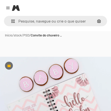
Magnific
Close menu
Pesqui
Início
/
stock
/
PSD
/
Convite do chuveiro …
Premium