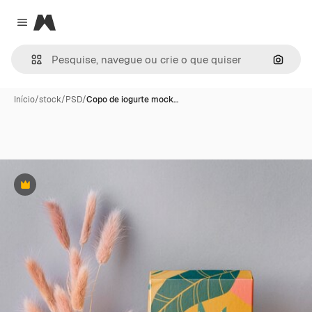
Magnific
Close menu
Pesqui
Início
/
stock
/
PSD
/
Copo de iogurte mock…
Premium