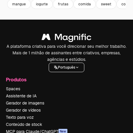
mangue
iogurte
frutas
comida
sweet
comida
A plataforma criativa para você direcionar seu melhor trabalho.
Mais de 1 milhão de assinantes entre criativos, empresas,
agências e estúdios.
Português
Produtos
Spaces
Assistente de IA
Gerador de imagens
Gerador de vídeos
Texto para voz
Conteúdo de stock
MCP para Claude/ChatGPT
New