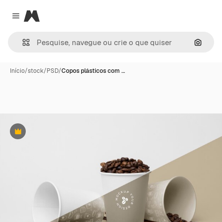
Magnific
Close menu
Pesqui
Início
/
stock
/
PSD
/
Copos plásticos com …
Premium