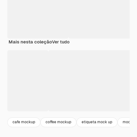
Mais nesta coleção
Ver tudo
cafe mockup
coffee mockup
etiqueta mock up
mockup