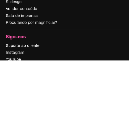
Slidesgo
Vender conteúdo
Sala de imprensa
Procurando por magnific.ai?
Siga-nos
Suporte ao cliente
Instagram
YouTube
LinkedIn
TikTok
Discord
X
Reddit
Copyright © 2010-
2026
Freepik Company S.L.U.
Todos os direitos
reservados
.