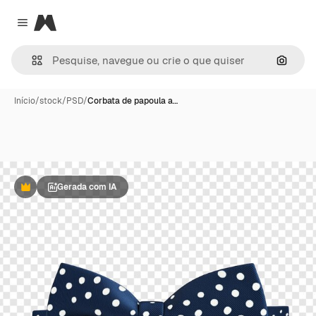
Magnific
Close menu
Pesqui
Início
/
stock
/
PSD
/
Corbata de papoula a…
Gerada com IA
Premium