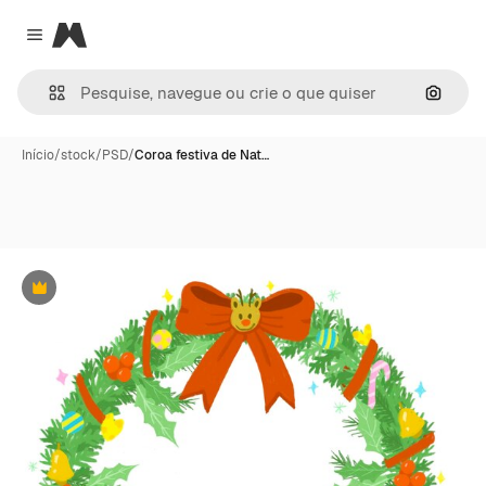
Magnific
Close menu
Pesqui
Início
/
stock
/
PSD
/
Coroa festiva de Nat…
Premium