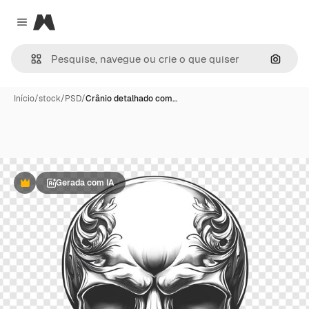
Magnific
Close menu
Pesqui
Início
/
stock
/
PSD
/
Crânio detalhado com…
Gerada com IA
Premium