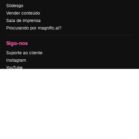
Slidesgo
Vender conteúdo
Sala de imprensa
Procurando por magnific.ai?
Siga-nos
Suporte ao cliente
Instagram
YouTube
LinkedIn
TikTok
Discord
X
Reddit
Copyright © 2010-
2026
Freepik Company S.L.U.
Todos os direitos
reservados
.