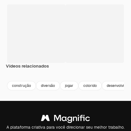
Vídeos relacionados
Premium
Premium
Premium
Premium
construção
diversão
jogar
colorido
desenvolvime
A plataforma criativa para você direcionar seu melhor trabalho.