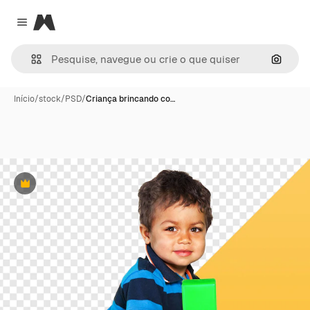
Magnific
Close menu
Pesqui
Início
/
stock
/
PSD
/
Criança brincando co…
Premium