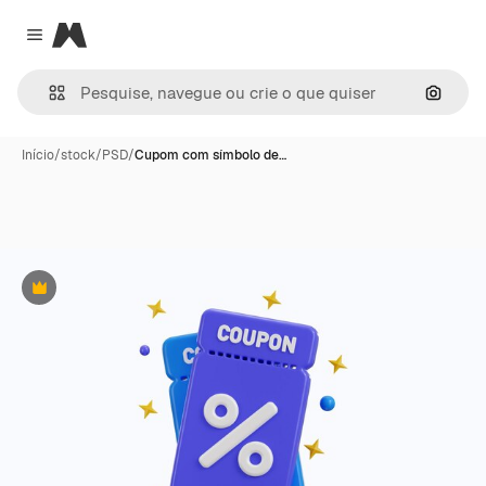
Magnific
Close menu
Pesqui
Início
/
stock
/
PSD
/
Cupom com símbolo de…
Premium