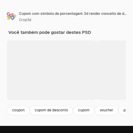
Cupom com símbolo de porcentagem 3d render conceito de desconto ícone de cupom ilustração vetorial
Crop3d
Você também pode gostar destes PSD
coupon
cupom de desconto
cupom
voucher
prom