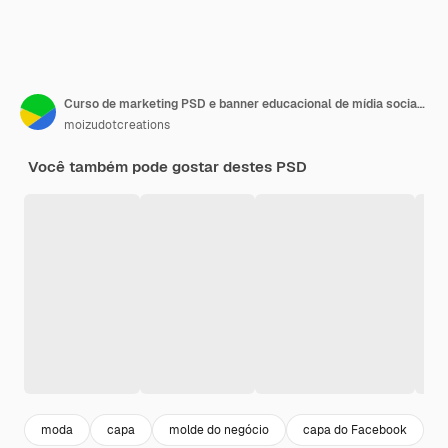
Curso de marketing PSD e banner educacional de mídia social ou modelo de banner de capa do Facebook
moizudotcreations
Você também pode gostar destes PSD
moda
capa
molde do negócio
capa do Facebook
b