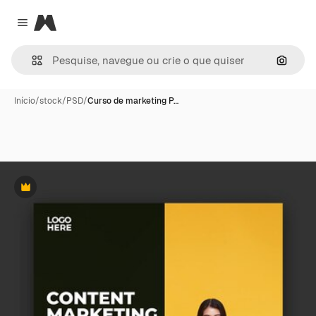
Magnific
Close menu
Pesqui
Início
/
stock
/
PSD
/
Curso de marketing P…
Premium