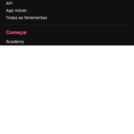
API
App móvel
Todas as ferramentas
Começar
Academy
Documentação
Atendimento
Termos e condições
Política de privacidade
Originais
New
Política de cookies
Central de confiabilidade
Afiliados
Empresas
Empresa
Preços