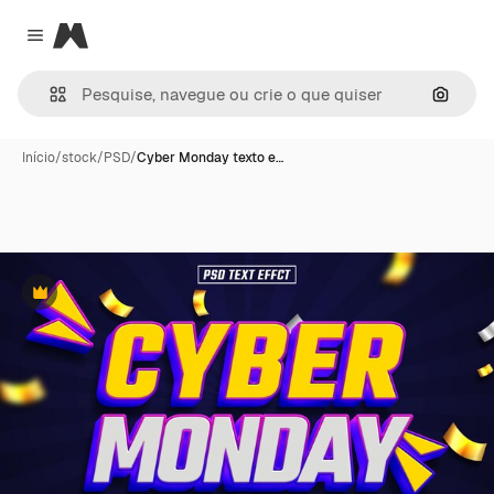
Magnific
Close menu
Pesqui
Início
/
stock
/
PSD
/
Cyber Monday texto e…
Premium