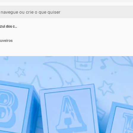
zul dos c…
uveiros