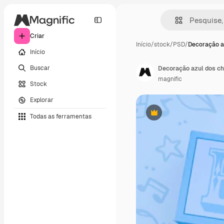
Criar
Início
/
stock
/
PSD
/
Decoração a
Início
Buscar
Decoração azul dos ch
magnific
Stock
Explorar
Todas as ferramentas
Premium