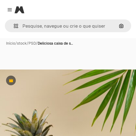
Magnific
Close menu
Pesqui
Início
/
stock
/
PSD
/
Deliciosa caixa de s…
Premium