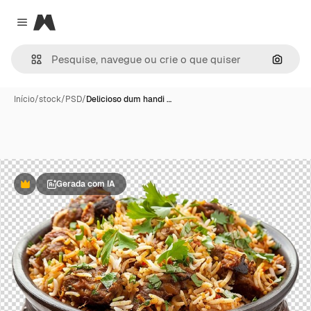
Magnific
Close menu
Pesqui
Início
/
stock
/
PSD
/
Delicioso dum handi …
Gerada com IA
Premium