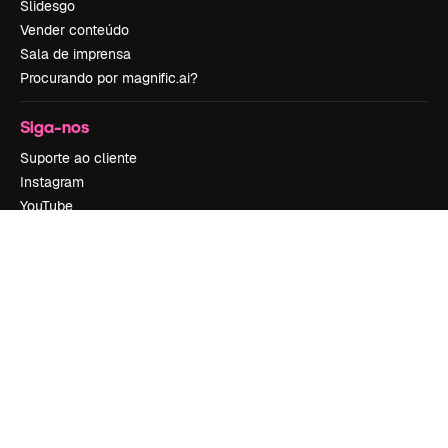
Slidesgo
Vender conteúdo
Sala de imprensa
Procurando por magnific.ai?
Siga-nos
Suporte ao cliente
Instagram
YouTube
LinkedIn
TikTok
Discord
X
Reddit
Copyright © 2010-
2026
Freepik Company S.L.U.
Todos os direitos
reservados
.