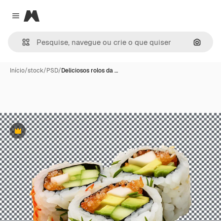
Magnific
Close menu
Pesqui
Início
/
stock
/
PSD
/
Deliciosos rolos da …
Premium