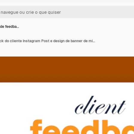
de feedba…
Depoimento de feedback do cliente Instagram Post e design de banner de mídia social ou folheto quadrado