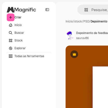
Criar
Início
/
stock
/
PSD
/
Depoimento 
Início
Buscar
saurav86
Stock
Explorar
Todas as ferramentas
Premium