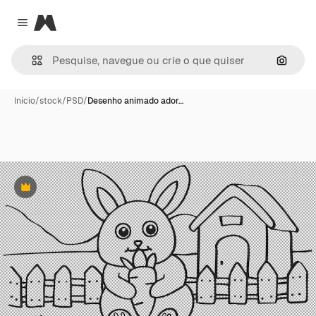
Magnific
Close menu
Pesqui
Início
/
stock
/
PSD
/
Desenho animado ador…
Premium