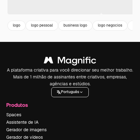
logo
logo pessoal
business logo
logo negocios
bra
A plataforma criativa para você direcionar seu melhor trabalho.
Mais de 1 milhão de assinantes entre criativos, empresas,
agências e estúdios.
Português
Produtos
Spaces
Assistente de IA
Gerador de imagens
Gerador de vídeos