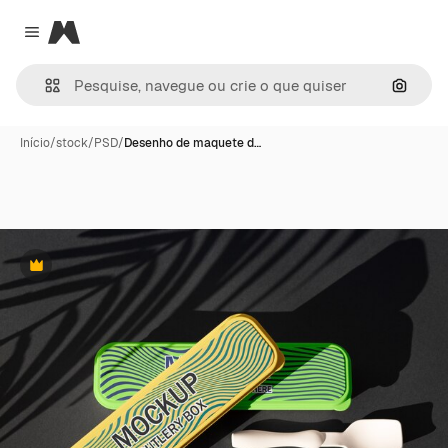
Magnific
Close menu
Pesqui
Início
/
stock
/
PSD
/
Desenho de maquete d…
Premium