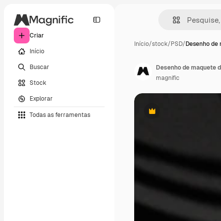
Criar
Início
/
stock
/
PSD
/
Desenho de 
Início
Buscar
Desenho de maquete de
magnific
Stock
Explorar
Todas as ferramentas
Premium