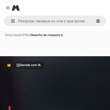
Magnific
Close menu
Pesqui
Início
/
stock
/
PSD
/
Desenho de maquete d…
Gerada com IA
Premium