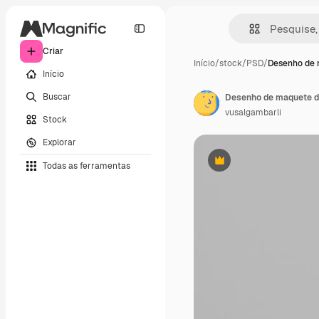
Criar
Início
/
stock
/
PSD
/
Desenho de 
Início
Buscar
Desenho de maquete d
vusalgambarli
Stock
Explorar
Todas as ferramentas
Premium