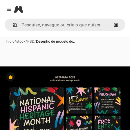
Magnific
Close menu
Pesqui
Início
/
stock
/
PSD
/
Desenho de modelo do…
Premium