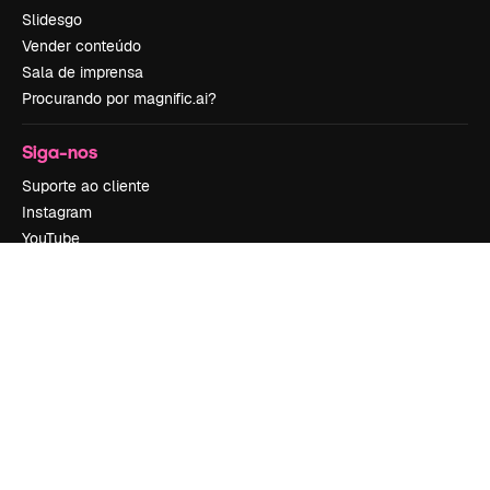
Slidesgo
Vender conteúdo
Sala de imprensa
Procurando por magnific.ai?
Siga-nos
Suporte ao cliente
Instagram
YouTube
LinkedIn
TikTok
Discord
X
Reddit
Copyright © 2010-
2026
Freepik Company S.L.U.
Todos os direitos
reservados
.