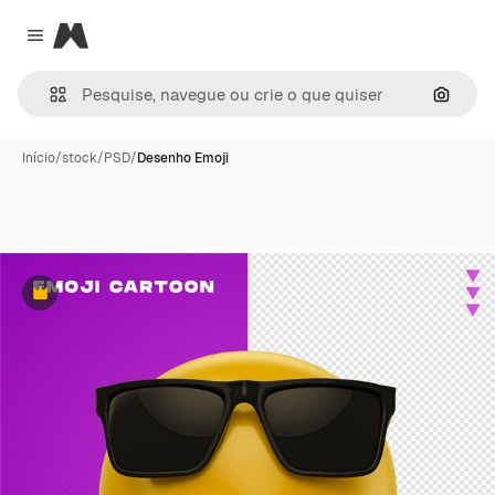
Magnific
Close menu
Pesqui
Início
/
stock
/
PSD
/
Desenho Emoji
Premium