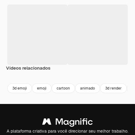
Vídeos relacionados
Premium
Premium
Gerado por IA
Premium
Premium
Gerado por 
3d emoji
emoji
cartoon
animado
3d render
r
A plataforma criativa para você direcionar seu melhor trabalho.