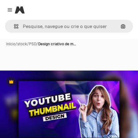
Magnific
Close menu
Pesqui
Início
/
stock
/
PSD
/
Design criativo de m…
Premium