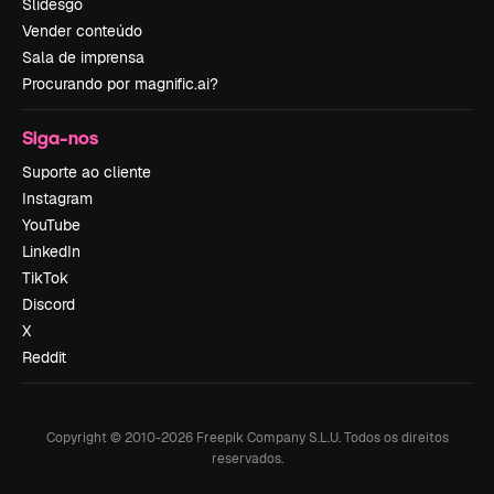
Slidesgo
Vender conteúdo
Sala de imprensa
Procurando por magnific.ai?
Siga-nos
Suporte ao cliente
Instagram
YouTube
LinkedIn
TikTok
Discord
X
Reddit
Copyright © 2010-
2026
Freepik Company S.L.U.
Todos os direitos
reservados
.