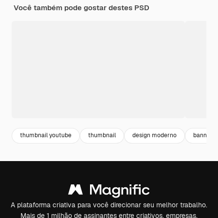
Você também pode gostar destes PSD
thumbnail youtube
thumbnail
design moderno
banner d
A plataforma criativa para você direcionar seu melhor trabalho.
Mais de 1 milhão de assinantes entre criativos, empresas,