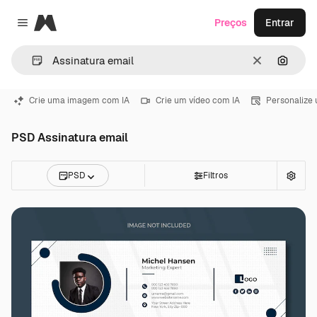
Magnific
Preços
Entrar
Close menu
Limpar
Pesqui
Crie uma imagem com IA
Crie um vídeo com IA
Personalize
PSD Assinatura email
PSD
Filtros