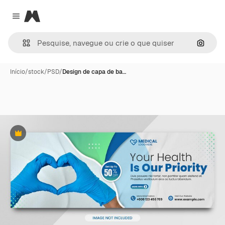
Magnific
Close menu
Pesqui
Início
/
stock
/
PSD
/
Design de capa de ba…
Premium