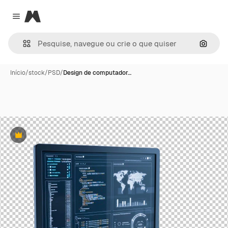
Magnific
Close menu
Pesqui
Início
/
stock
/
PSD
/
Design de computador…
Premium