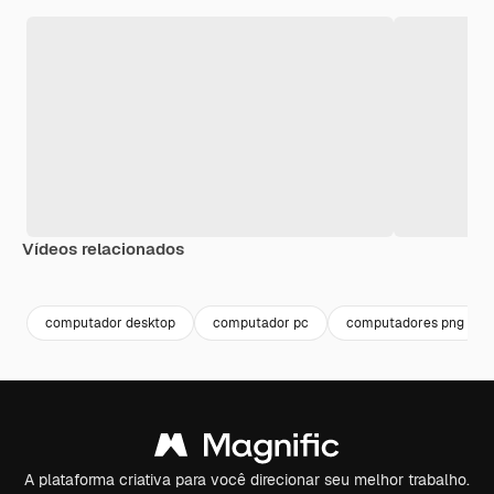
Vídeos relacionados
Premium
Premium
Premium
Premium
Gerado por 
computador desktop
computador pc
computadores png
A plataforma criativa para você direcionar seu melhor trabalho.