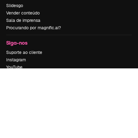
Slidesgo
Vender conteúdo
Sala de imprensa
Procurando por magnific.ai?
Siga-nos
Suporte ao cliente
Instagram
YouTube
LinkedIn
TikTok
Discord
X
Reddit
Copyright © 2010-
2026
Freepik Company S.L.U.
Todos os direitos
reservados
.