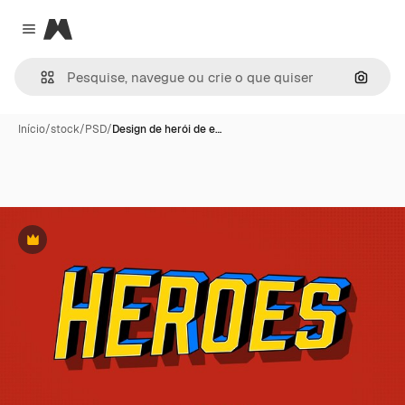
Magnific
Close menu
Pesqui
Início
/
stock
/
PSD
/
Design de herói de e…
Premium