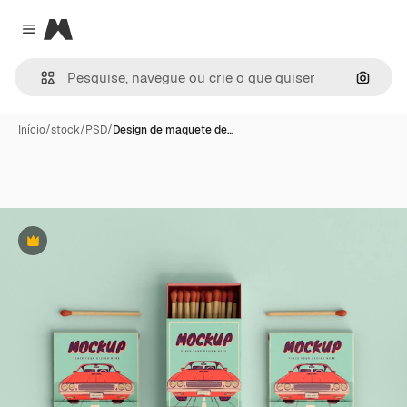
Magnific
Close menu
Pesqui
Início
/
stock
/
PSD
/
Design de maquete de…
Premium