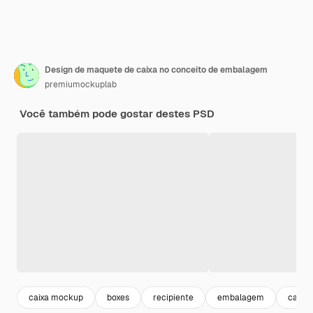
Design de maquete de caixa no conceito de embalagem
premiumockuplab
Você também pode gostar destes PSD
caixa mockup
boxes
recipiente
embalagem
caixa 