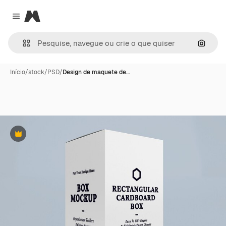
Magnific
Close menu
Pesqui
Início
/
stock
/
PSD
/
Design de maquete de…
Premium