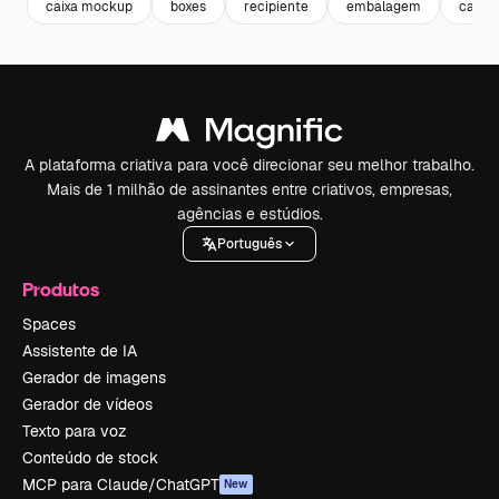
caixa mockup
boxes
recipiente
embalagem
caixa 
A plataforma criativa para você direcionar seu melhor trabalho.
Mais de 1 milhão de assinantes entre criativos, empresas,
agências e estúdios.
Português
Produtos
Spaces
Assistente de IA
Gerador de imagens
Gerador de vídeos
Texto para voz
Conteúdo de stock
MCP para Claude/ChatGPT
New