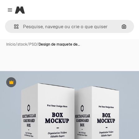
Magnific
Close menu
Pesqui
Início
/
stock
/
PSD
/
Design de maquete de…
Premium