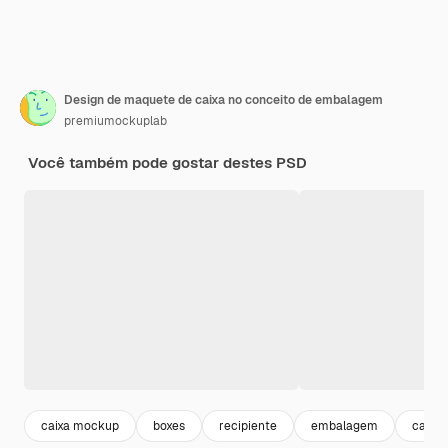
Design de maquete de caixa no conceito de embalagem
premiumockuplab
Você também pode gostar destes PSD
caixa mockup
boxes
recipiente
embalagem
caixa 