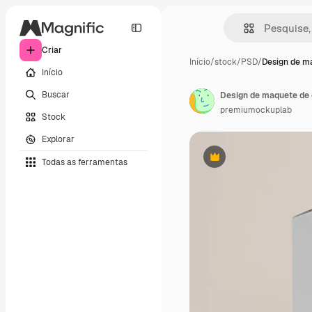
Criar
Início
/
stock
/
PSD
/
Design de m
Início
Buscar
Design de maquete de 
premiumockuplab
Stock
Explorar
Todas as ferramentas
Premium