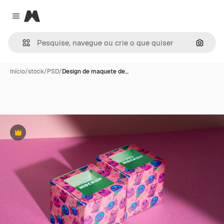
Magnific
Close menu
Pesqui
Início
/
stock
/
PSD
/
Design de maquete de…
Premium