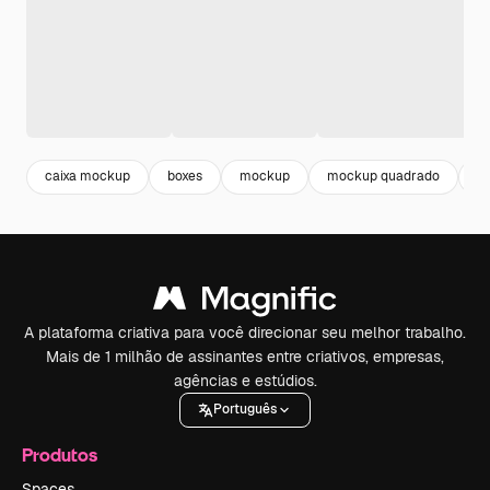
caixa mockup
boxes
mockup
mockup quadrado
b
A plataforma criativa para você direcionar seu melhor trabalho.
Mais de 1 milhão de assinantes entre criativos, empresas,
agências e estúdios.
Português
Produtos
Spaces